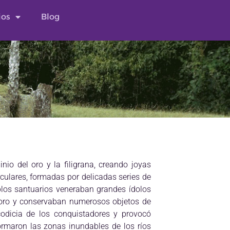
ios
Blog
nio del oro y la filigrana, creando joyas
culares, formadas por delicadas series de
plos santuarios veneraban grandes ídolos
oro y conservaban numerosos objetos de
 codicia de los conquistadores y provocó
rmaron las zonas inundables de los ríos