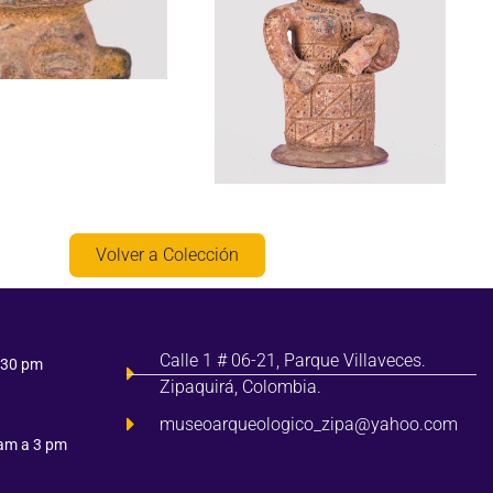
Volver a Colección
Calle 1 # 06-21, Parque Villaveces.
:30 pm
Zipaquirá, Colombia.
museoarqueologico_zipa@yahoo.com
 am a 3 pm