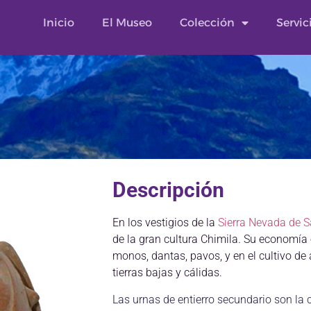
Inicio
El Museo
Colección
Servic
Descripción
En los vestigios de la
Sierra Nevada de 
de la gran cultura Chimila.
Su economía 
monos, dantas, pavos, y en el cultivo de
tierras bajas y cálidas.
Las urnas de entierro secundario son la c